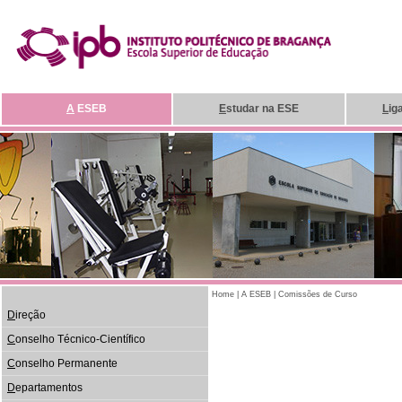
A
ESEB
E
studar na ESE
L
ig
Home
|
A ESEB
|
Comissões de Curso
D
ireção
C
onselho Técnico-Científico
C
onselho Permanente
D
epartamentos