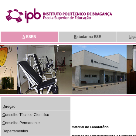
A
ESEB
E
studar na ESE
L
ig
D
ireção
C
onselho Técnico-Científico
C
onselho Permanente
Material de Laboratório
D
epartamentos