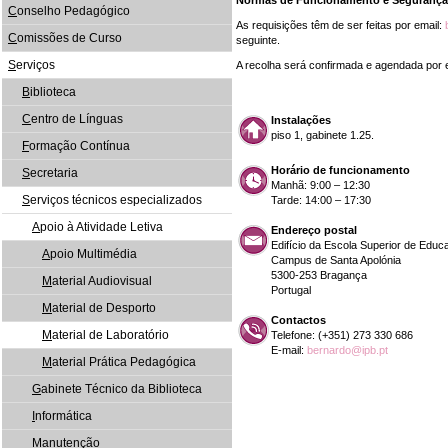
Normas de Funcionamento e Segurança
C
onselho Pedagógico
As requisições têm de ser feitas por email:
C
omissões de Curso
seguinte.
S
erviços
A recolha será confirmada e agendada por e
B
iblioteca
C
entro de Línguas
Instalações
piso 1, gabinete 1.25.
F
ormação Contínua
Horário de funcionamento
S
ecretaria
Manhã: 9:00 – 12:30
S
erviços técnicos especializados
Tarde: 14:00 – 17:30
A
poio à Atividade Letiva
Endereço postal
Edifício da Escola Superior de Educ
A
poio Multimédia
Campus de Santa Apolónia
5300-253 Bragança
M
aterial Audiovisual
Portugal
M
aterial de Desporto
Contactos
M
aterial de Laboratório
Telefone: (+351) 273 330 686
E-mail:
bernardo@ipb.pt
M
aterial Prática Pedagógica
G
abinete Técnico da Biblioteca
I
nformática
M
anutenção