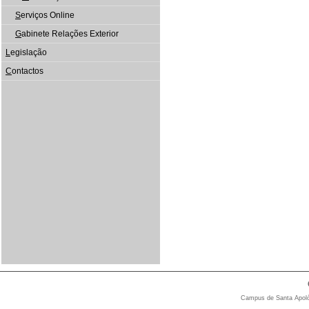
S
erviços Online
G
abinete Relações Exterior
L
egislação
C
ontactos
Campus de Santa Apolón