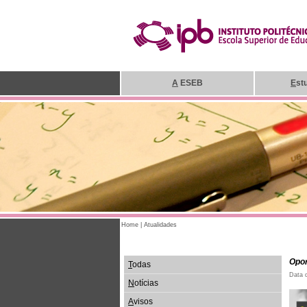
A
ESEB
E
st
Home
|
Atualidades
Opor
T
odas
Data 
N
otícias
A
visos