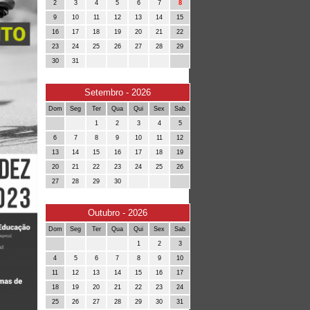
2
3
4
5
6
7
8
9
10
11
12
13
14
15
16
17
18
19
20
21
22
23
24
25
26
27
28
29
30
31
Setembro - 2026
Dom
Seg
Ter
Qua
Qui
Sex
Sab
1
2
3
4
5
6
7
8
9
10
11
12
13
14
15
16
17
18
19
20
21
22
23
24
25
26
27
28
29
30
Outubro - 2026
Dom
Seg
Ter
Qua
Qui
Sex
Sab
1
2
3
4
5
6
7
8
9
10
11
12
13
14
15
16
17
18
19
20
21
22
23
24
25
26
27
28
29
30
31