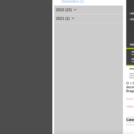
Dezembro (1)
2022 (22)
2021 (1)
O I 
deze
Braga
Inscr
Vide
Cate