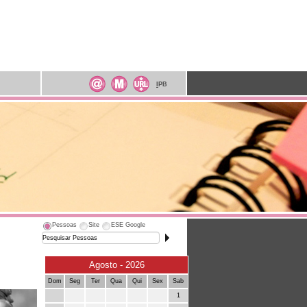
I
PB
Pessoas
Site
ESE Google
Agosto - 2026
Dom
Seg
Ter
Qua
Qui
Sex
Sab
1