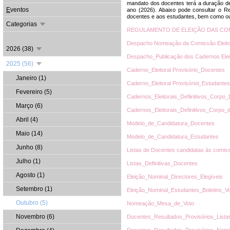
mandato dos docentes terá a duração de
E
ventos
ano (2026). Abaixo pode consultar o Re
docentes e aos estudantes, bem como o
Categorias
REGULAMENTO DE ELEIÇÃO DAS COM
Despacho Nomeação da Comissão Eleitor
2026 (38)
Despacho_Publicação dos Cadernos Elei
2025 (56)
Caderno_Eleitoral Provisório_Docentes
Janeiro (1)
Caderno_Eleitoral Provisóriol_Estudantes
Fevereiro (5)
Cadernos_Eleitorais_Defiinitivos_Corpo
Março (6)
Cadernos_Eleitorais_Definitivos_Corpo_
Abril (4)
Modelo_de_Candidatura_Docentes
Maio (14)
Modelo_de_Candidatura_Estudantes
Junho (8)
Listas de Docentes candidatas às comis
Julho (1)
Listas_Definitivas_Docentes
Agosto (1)
Eleição_Nominal_Directores_Elegíveis
Setembro (1)
Eleição_Nominal_Estudantes_Boletins_V
Outubro (5)
Nomeação_Mesa_de_Voto
Novembro (6)
Docentes_Resultados_Provisórios_Lista