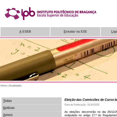
A
ESEB
E
studar na ESE
L
ig
Home
|
Atualidades
Eleição das Comissões de Curso bi
T
odas
Data de Publicação: 31/10/2025
N
otícias
As eleições decorrerão no dia 26/11/2
A
visos
estipulado no artigo 17.º do Regulam