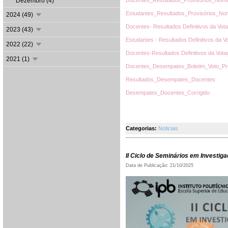
Dezembro (4)
Docentes_Resultados_Provisórios_Nomi
Estudantes_Resultados_Provisórios_Nom
2024 (49)
Docentes- Resultados Definitivos da Vot
2023 (43)
Estudantes - Resultados Definitivos da 
2022 (22)
Docentes-Resultados Definitivos da Vot
2021 (1)
Docentes_Desempates_Boletim_Voto_Pro
Resultados_Desempates_Docentes
Desempates_Docentes_Corrigido
Categorias:
Noticias
II Ciclo de Seminários em Investi
Data de Publicação: 21/10/2025