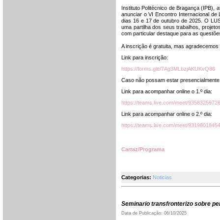
Instituto Politécnico de Bragança (IPB)
anunciar o VI Encontro Internacional 
dias 16 e 17 de outubro de 2025. O LU
uma partilha dos seus trabalhos, projeto
com particular destaque para as questõe
A inscrição é gratuita, mas agradecemos 
Link para inscrição:
https://forms.gle/7Ag3MLbzjAKUKvQ86
Caso não possam estar presencialmente,
Link para acompanhar online o 1.º dia:
https://teams.live.com/meet/93583259
Link para acompanhar online o 2.º dia:
https://teams.live.com/meet/9319801
Cartaz/Programa
Categorias:
Noticias
Seminario transfronterizo sobre per
Data de Publicação: 06/10/2025