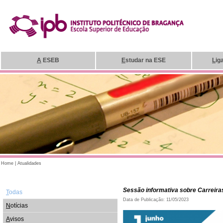
A
ESEB
E
studar na ESE
L
ig
Home
|
Atualidades
Sessão informativa sobre Carreira
T
odas
Data de Publicação: 11/05/2023
N
otícias
A
visos