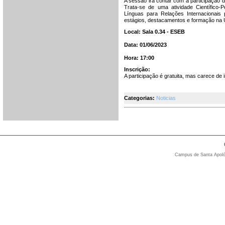
A sessão irá contar com a participação
Trata-se de uma atividade Científico-
Línguas para Relações Internacionais
estágios, destacamentos e formação na 
Local: Sala 0.34 - ESEB
Data: 01/06/2023
Hora: 17:00
Inscrição:
A participação é gratuita, mas carece de i
Categorias:
Noticias
Campus de Santa Apolón